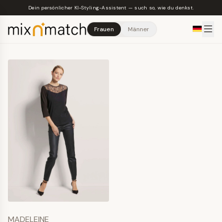
Skip to main content
Dein persönlicher KI-Styling-Assistent — such so, wie du denkst.
Frauen
Männer
MADELEINE