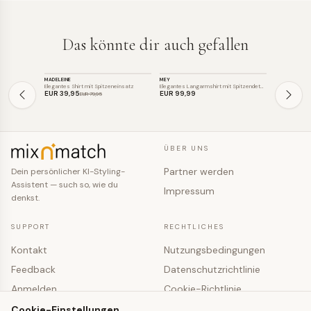
Das könnte dir auch gefallen
TOP
TOP
TOP
MADELEINE
MEY
HICCUP
SALE
SALE
Elegantes Shirt mit Spitzeneinsatz
Elegantes Langarmshirt mit Spitzendetai…
EUR 39
,95
EUR 99
,99
EUR 26
,95
EUR 79
,95
ÜBER UNS
Partner werden
Dein persönlicher KI-Styling-
Assistent — such so, wie du
Impressum
denkst.
SUPPORT
RECHTLICHES
Kontakt
Nutzungsbedingungen
Feedback
Datenschutzrichtlinie
Anmelden
Cookie-Richtlinie
Registrieren
Cookie-Einstellungen
Cookie-Einstellungen