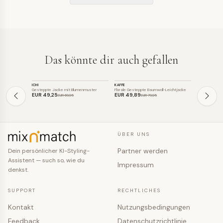
Das könnte dir auch gefallen
JACKE
JACKE
JACKE
ICHI
KAFFE
MADELEINE
SALE
SALE
SALE
Gesteppte Jacke mit Blumenmuster
Florale Gesteppte Baumwoll-Leichtjacke
Steppjacke mit
EUR 49
,25
EUR 49
,89
EUR 99
,0
EUR 69
,95
EUR 79
,95
ÜBER UNS
Partner werden
Dein persönlicher KI-Styling-
Assistent — such so, wie du
Impressum
denkst.
SUPPORT
RECHTLICHES
Kontakt
Nutzungsbedingungen
Feedback
Datenschutzrichtlinie