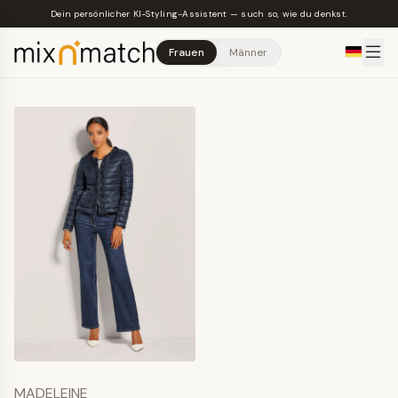
Skip to main content
Dein persönlicher KI-Styling-Assistent — such so, wie du denkst.
Frauen
Männer
MADELEINE