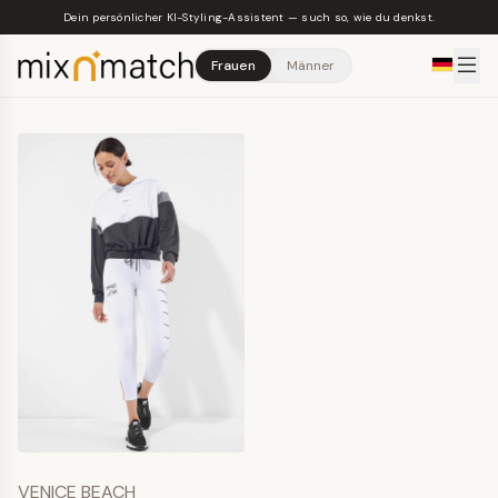
Skip to main content
Dein persönlicher KI-Styling-Assistent — such so, wie du denkst.
Frauen
Männer
VENICE BEACH