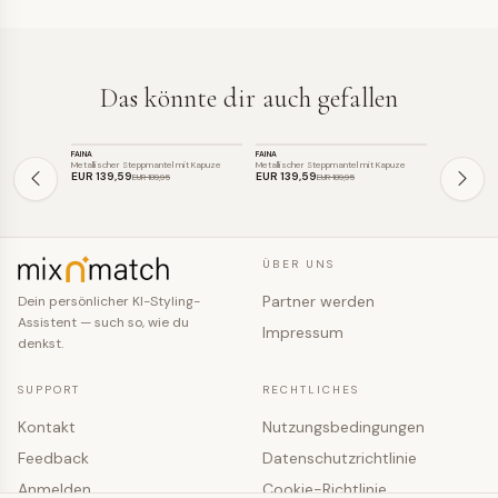
Das könnte dir auch gefallen
JACKE
JACKE
JACKE
FAINA
FAINA
GUESS
SALE
SALE
SALE
Metallischer Steppmantel mit Kapuze
Metallischer Steppmantel mit Kapuze
Gesteppter Puf
EUR 139
,59
EUR 139
,59
EUR 137
,7
EUR 189
,95
EUR 189
,95
ÜBER UNS
Partner werden
Dein persönlicher KI-Styling-
Assistent — such so, wie du
Impressum
denkst.
SUPPORT
RECHTLICHES
Kontakt
Nutzungsbedingungen
Feedback
Datenschutzrichtlinie
Anmelden
Cookie-Richtlinie