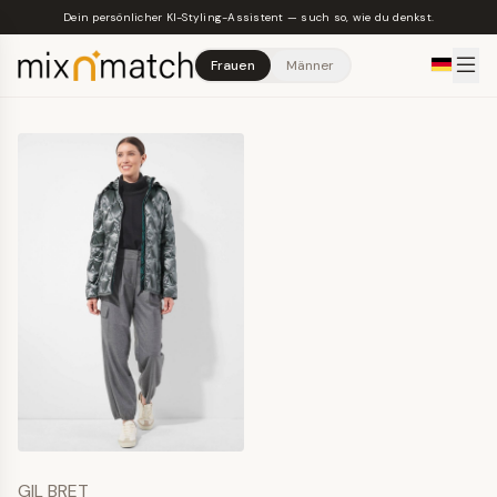
Skip to main content
Dein persönlicher KI-Styling-Assistent — such so, wie du denkst.
Frauen
Männer
GIL BRET