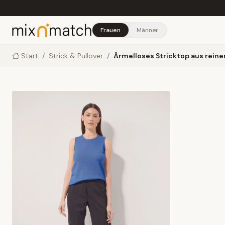
Skip to main content
Frauen
Männer
Start
/
Strick & Pullover
/
Ärmelloses Stricktop aus rein