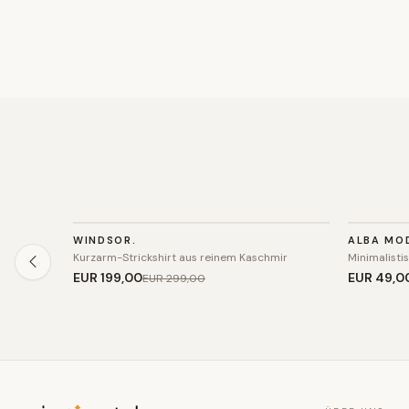
STRICK
STRICK
WINDSOR.
ALBA MO
SALE
SALE
Kurzarm-Strickshirt aus reinem Kaschmir
Minimalisti
EUR 199
,00
EUR 49
,0
EUR 299
,00