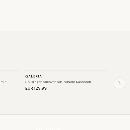
STRICK
STRIC
GALERIA
GALERIA
hmir
Rollkragenpullover aus reinem Kaschmir
Rollkragen
EUR 129
,99
EUR 129
,