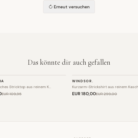
Erneut versuchen
Das könnte dir auch gefallen
STRICK
DA
WINDSOR.
SALE
sches Stricktop aus reinem K…
Kurzarm-Strickshirt aus reinem Kasc
0
EUR 180
,00
EUR 109
,95
EUR 299
,00