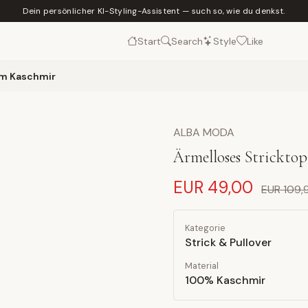
Dein persönlicher KI-Styling-Assistent — such so, wie du denkst.
Start
Search
Style
Like
em Kaschmir
ALBA MODA
Ärmelloses Strickto
EUR 49,00
EUR 109,
Kategorie
Strick & Pullover
Material
100% Kaschmir