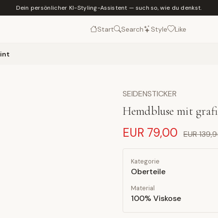
Dein persönlicher KI-Styling-Assistent — such so, wie du denkst.
Start
Search
Style
Like
int
SEIDENSTICKER
Hemdbluse mit grafi
EUR 79,00
EUR 139,
Kategorie
Oberteile
Material
100% Viskose