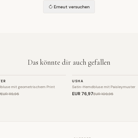
Erneut versuchen
Das könnte dir auch gefallen
TOP
TER
USHA
SALE
bluse mit geometrischem Print
Satin-Hemdbluse mit Paisleymuster
9
EUR 76
,97
EUR 119
,95
EUR 109
,95