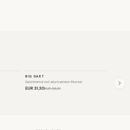
TOP
TOP
BIG DART
VICTOR
SALE
Satinhemd mit abstraktem Muster
Remi Sati
EUR 31
,30
EUR 750
EUR 56
,91