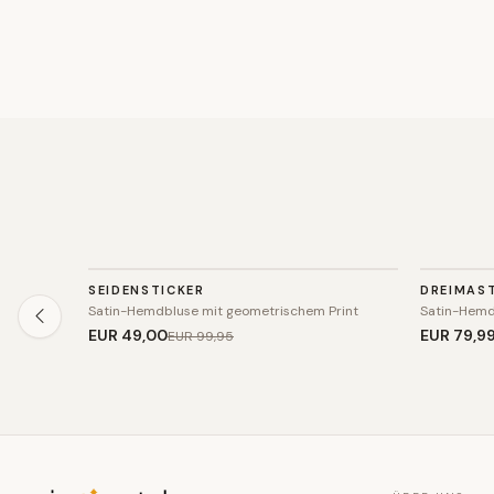
TOP
TOP
SEIDENSTICKER
DREIMAS
SALE
SALE
Satin-Hemdbluse mit geometrischem Print
Satin-Hemd
EUR 49
,00
EUR 79
,9
EUR 99
,95