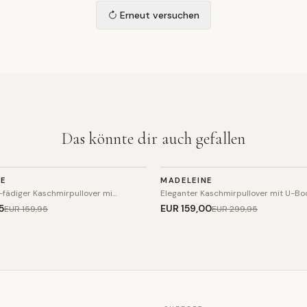
Erneut versuchen
Das könnte dir auch gefallen
STRICK
NE
MADELEINE
SALE
-fädiger Kaschmirpullover mi…
Eleganter Kaschmirpullover mit U-Bo
5
EUR 159
,00
EUR 159
,95
EUR 299
,95