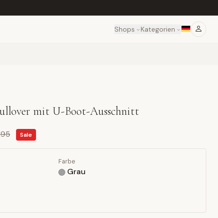
Shops
Kategorien
ullover mit U-Boot-Ausschnitt
,95
Sale
Farbe
Grau