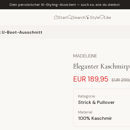
Dein persönlicher KI-Styling-Assistent — such so, wie du denkst.
Start
Search
Style
Like
it U-Boot-Ausschnitt
MADELEINE
Eleganter Kaschmirp
EUR 189,95
EUR 299
Kategorie
Strick & Pullover
Material
100% Kaschmir