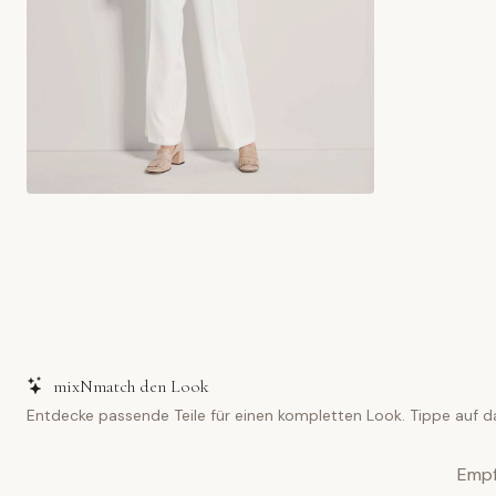
mixNmatch den Look
Entdecke passende Teile für einen kompletten Look. Tippe auf d
Empf