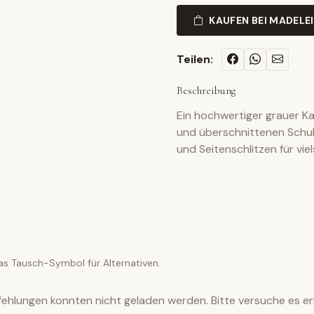
KAUFEN BEI MADELE
Teilen:
Beschreibung
Ein hochwertiger grauer K
und überschnittenen Schult
und Seitenschlitzen für vie
as Tausch-Symbol für Alternativen.
ehlungen konnten nicht geladen werden. Bitte versuche es er