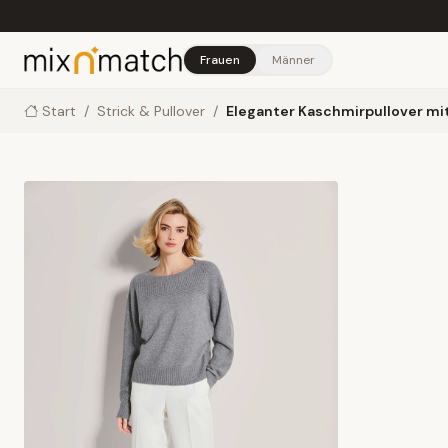
Skip to main content
Frauen
Männer
Start
/
Strick & Pullover
/
Eleganter Kaschmirpullover m