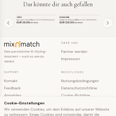
Das könnte dir auch gefallen
TOP
TOP
TOP
ZERO
MADELEINE
MYFASHION
SALE
SALE
SALE
Kurzarm-Hemdbluse mit Streifenmuster
Moderne Baumwollbluse mit Streifenmix
EUR 39
,99
EUR 129
,95
EUR 27
,41
EUR 59
,99
EUR 139
,95
ÜBER UNS
Partner werden
Dein persönlicher KI-Styling-
Assistent — such so, wie du
Impressum
denkst.
SUPPORT
RECHTLICHES
Kontakt
Nutzungsbedingungen
Feedback
Datenschutzrichtlinie
Anmelden
Cookie-Richtlinie
Registrieren
Cookie-Einstellungen
Cookie-Einstellungen
Wir verwenden Cookies, um dein Erlebnis auf unserer Website
zu verbessern. Einige Cookies sind notwendig, damit die