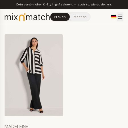
Skip to main content
Dein persönlicher KI-Styling-Assistent — such so, wie du denkst.
Frauen
Männer
MADELEINE