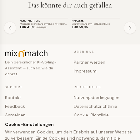
Das könnte dir auch gefallen
TOP
TOP
TOP
MORE-AND-MORE
MADELEINE
RISA
SALE
SALE
Minimalistische Kurzarmbluse mit Rundha…
Elegante Kurzarm-Schluppenbluse
Elegantes Se
EUR 49
,99
EUR 59
,95
EUR 99
,99
EUR 79
,99
ÜBER UNS
Partner werden
Dein persönlicher KI-Styling-
Assistent — such so, wie du
Impressum
denkst.
SUPPORT
RECHTLICHES
Kontakt
Nutzungsbedingungen
Feedback
Datenschutzrichtlinie
Anmelden
Cookie-Richtlinie
Registrieren
Cookie-Einstellungen
Cookie-Einstellungen
Wir verwenden Cookies, um dein Erlebnis auf unserer Website
zu verbessern. Einige Cookies sind notwendig, damit die