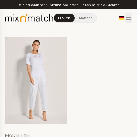
Skip to main content
Dein persönlicher KI-Styling-Assistent — such so, wie du denkst.
Frauen
Männer
MADELEINE