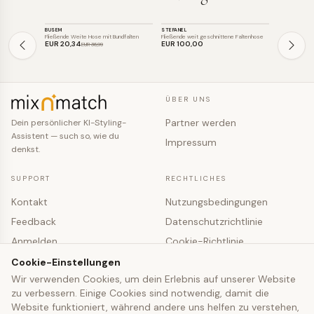
HOSE
HOSE
HOSE
BUSEM
STEFANEL
LANIUS
SALE
Fließende Weite Hose mit Bundfalten
Fließende weit geschnittene Faltenhose
Fließende Bun
EUR 20
,34
EUR 100
,00
EUR 119
,9
EUR 36
,99
ÜBER UNS
Partner werden
Dein persönlicher KI-Styling-
Assistent — such so, wie du
Impressum
denkst.
SUPPORT
RECHTLICHES
Kontakt
Nutzungsbedingungen
Feedback
Datenschutzrichtlinie
Anmelden
Cookie-Richtlinie
Registrieren
Cookie-Einstellungen
Cookie-Einstellungen
Wir verwenden Cookies, um dein Erlebnis auf unserer Website
zu verbessern. Einige Cookies sind notwendig, damit die
© 2026 mixNmatch · co-fashion UG (haftungsbeschränkt)
Website funktioniert, während andere uns helfen zu verstehen,