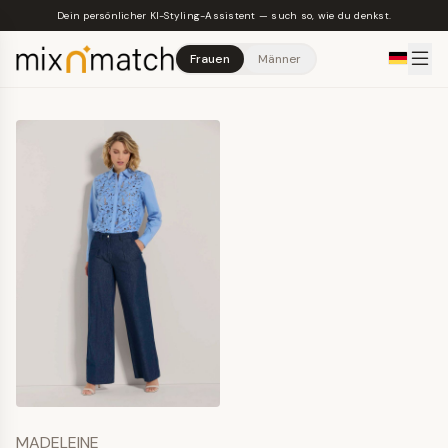
Skip to main content
Dein persönlicher KI-Styling-Assistent — such so, wie du denkst.
Frauen
Männer
MADELEINE