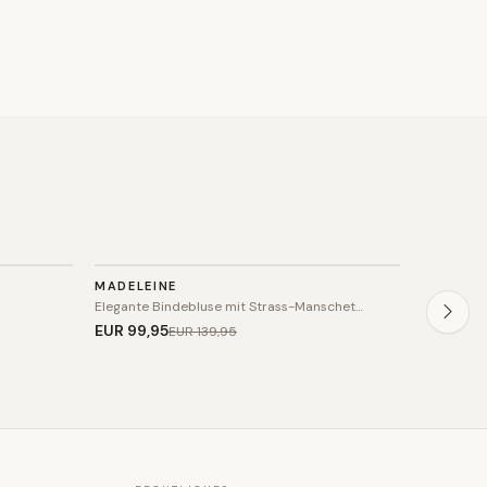
TOP
TOP
MADELEINE
BETTY B
SALE
SALE
Elegante Bindebluse mit Strass-Manschet…
Verzierte
EUR 99
,95
EUR 55
,9
EUR 139
,95