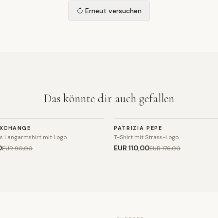
Erneut versuchen
Das könnte dir auch gefallen
TOP
EXCHANGE
PATRIZIA PEPE
SALE
s Langarmshirt mit Logo
T-Shirt mit Strass-Logo
0
EUR 110
,00
EUR 90
,00
EUR 176
,00