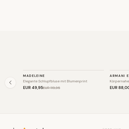
TOP
TOP
MADELEINE
ARMANI 
SALE
SALE
Elegante Schlupfbluse mit Blumenprint
Körpernahe
EUR 49
,95
EUR 88
,0
EUR 119
,95