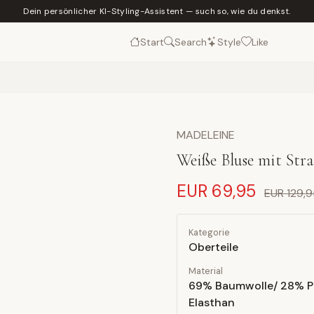
Dein persönlicher KI-Styling-Assistent — such so, wie du denkst.
Start
Search
Style
Like
MADELEINE
Weiße Bluse mit Stra
EUR 69,95
EUR 129,
Kategorie
Oberteile
Material
69% Baumwolle/ 28% P
Elasthan