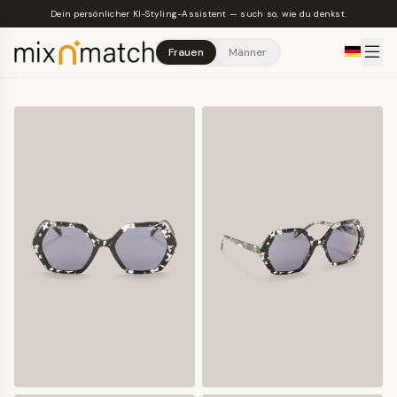
Skip to main content
Dein persönlicher KI-Styling-Assistent — such so, wie du denkst.
Frauen
Männer