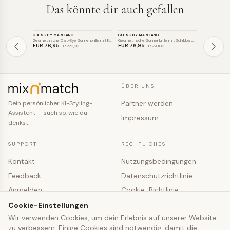
Das könnte dir auch gefallen
ACCESSOIRE
ACCESSOIRE
ACCESSO
GUESS BY MARCIANO
GUESS BY MARCIANO
INFINITY LEAT
SALE
SALE
SALE
Geometrische Cat-Eye Sonnenbrille mit K…
Geometrische Sonnenbrille mit Schildpat…
EUR 76
,95
EUR 76
,95
EUR 51
,99
EUR 220
,00
EUR 220
,00
ÜBER UNS
Partner werden
Dein persönlicher KI-Styling-
Assistent — such so, wie du
Impressum
denkst.
SUPPORT
RECHTLICHES
Kontakt
Nutzungsbedingungen
Feedback
Datenschutzrichtlinie
Anmelden
Cookie-Richtlinie
Registrieren
Cookie-Einstellungen
Cookie-Einstellungen
Wir verwenden Cookies, um dein Erlebnis auf unserer Website
zu verbessern. Einige Cookies sind notwendig, damit die