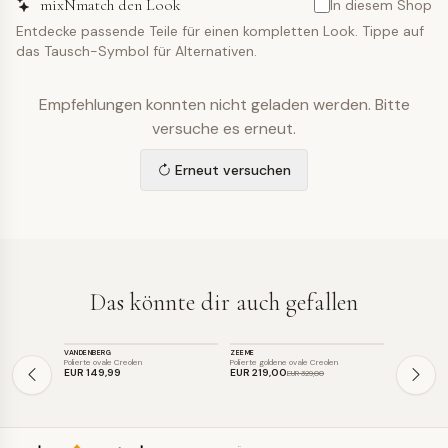
mixNmatch den Look
In diesem Shop
Entdecke passende Teile für einen kompletten Look. Tippe auf
das Tausch-Symbol für Alternativen.
Empfehlungen konnten nicht geladen werden. Bitte
versuche es erneut.
Erneut versuchen
Das könnte dir auch gefallen
SCHMUCK
SCHMUCK
SCHMUCK
VANDENBERG
ZEEME
SIF JAKOBS 
SALE
Polierte ovale Creolen
Polierte goldene ovale Creolen
Polierte ovale
EUR 149
,99
EUR 219
,00
EUR 89
,0
EUR 329
,00