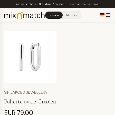
Skip to main content
Dein persönlicher KI-Styling-Assistent — such so, wie du denkst.
Frauen
Männer
SIF JAKOBS JEWELLERY
Polierte ovale Creolen
EUR 79,00