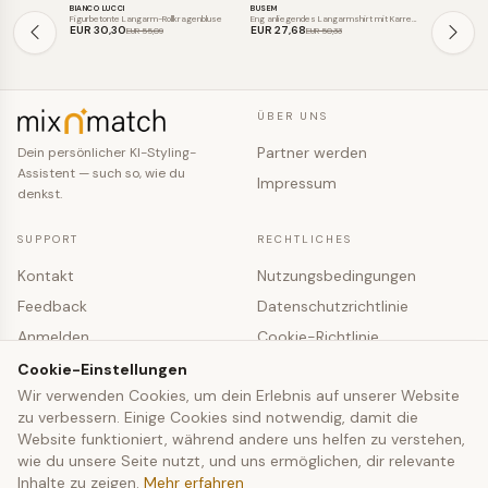
BIANCO LUCCI
BUSEM
BUSEM
SALE
SALE
SALE
Figurbetonte Langarm-Rollkragenbluse
Eng anliegendes Langarmshirt mit Karree…
EUR 30
,30
EUR 27
,68
EUR 27
,68
EUR 55
,09
EUR 50
,33
ÜBER UNS
Partner werden
Dein persönlicher KI-Styling-
Assistent — such so, wie du
Impressum
denkst.
SUPPORT
RECHTLICHES
Kontakt
Nutzungsbedingungen
Feedback
Datenschutzrichtlinie
Anmelden
Cookie-Richtlinie
Registrieren
Cookie-Einstellungen
Cookie-Einstellungen
Wir verwenden Cookies, um dein Erlebnis auf unserer Website
zu verbessern. Einige Cookies sind notwendig, damit die
© 2026 mixNmatch · co-fashion UG (haftungsbeschränkt)
Website funktioniert, während andere uns helfen zu verstehen,
wie du unsere Seite nutzt, und uns ermöglichen, dir relevante
Inhalte zu zeigen.
Mehr erfahren