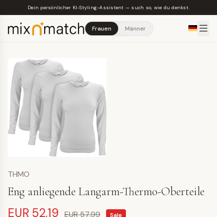
Skip to main content
Dein persönlicher KI-Styling-Assistent — such so, wie du denkst.
Frauen
Männer
THMO
Eng anliegende Langarm-Thermo-Oberteile
EUR 52,19
EUR 57,99
Sale