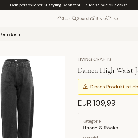
Dein persönlicher KI-Styling-Assistent — such so, wie du denkst.
Start
Search
Style
Like
item Bein
LIVING CRAFTS
Damen High-Waist J
Dieses Produkt ist de
EUR 109,99
Kategorie
Hosen & Röcke