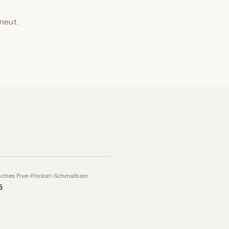
neut.
sches Five-Pocket-Schmalbein
5